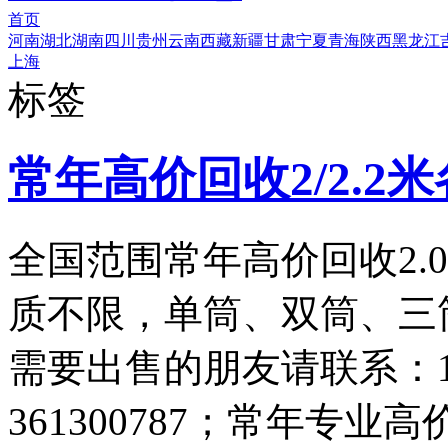
首页
河南
湖北
湖南
四川
贵州
云南
西藏
新疆
甘肃
宁夏
青海
陕西
黑龙江
上海
标签
常年高价回收2/2.2
全国范围常年高价回收2.
质不限，单筒、双筒、三
需要出售的朋友请联系：13
361300787；常年专