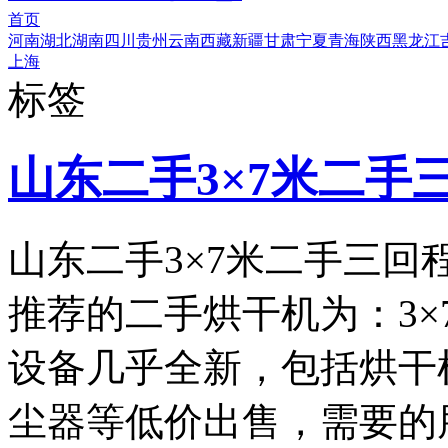
首页
河南
湖北
湖南
四川
贵州
云南
西藏
新疆
甘肃
宁夏
青海
陕西
黑龙江
上海
标签
山东二手3×7米二手
山东二手3×7米二手三
推荐的二手烘干机为：3
设备几乎全新，包括烘干机
尘器等低价出售，需要的