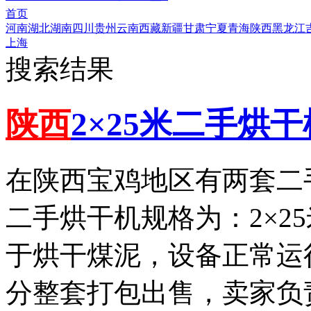
首页
河南
湖北
湖南
四川
贵州
云南
西藏
新疆
甘肃
宁夏
青海
陕西
黑龙江
上海
搜索结果
陕西
2×25米二手烘
在陕西宝鸡地区有两套二
二手烘干机规格为：2×2
于烘干煤泥，设备正常运
分整套打包出售，卖家负