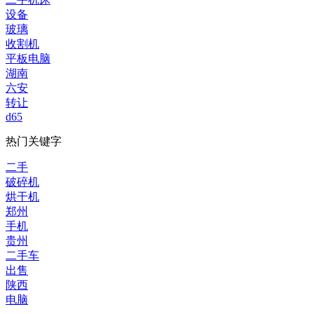
设备
玻璃
收割机
平板电脑
湖南
六安
转让
d65
热门关键字
二手
破碎机
烘干机
郑州
手机
贵州
二手车
出售
陕西
电脑