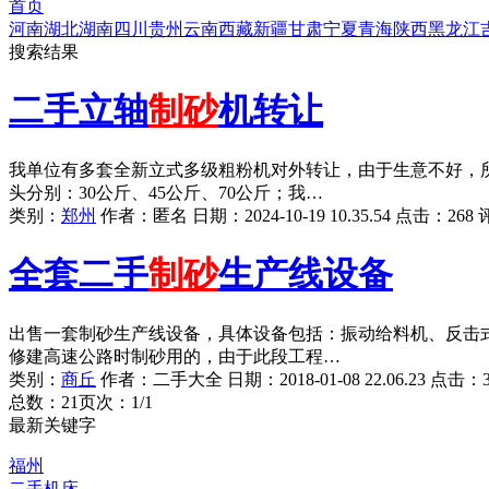
首页
河南
湖北
湖南
四川
贵州
云南
西藏
新疆
甘肃
宁夏
青海
陕西
黑龙江
搜索结果
二手立轴
制砂
机转让
我单位有多套全新立式多级粗粉机对外转让，由于生意不好，
头分别：30公斤、45公斤、70公斤；我…
类别：
郑州
作者：
匿名
日期：
2024-10-19 10.35.54
点击：
268
全套二手
制砂
生产线设备
出售一套制砂生产线设备，具体设备包括：振动给料机、反击式
修建高速公路时制砂用的，由于此段工程…
类别：
商丘
作者：
二手大全
日期：
2018-01-08 22.06.23
点击：
总数：2
1
页次：1/1
最新关键字
福州
二手机床