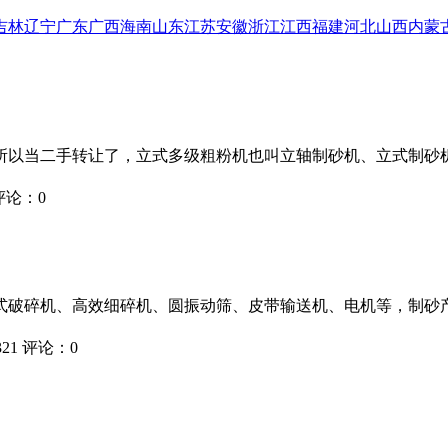
吉林
辽宁
广东
广西
海南
山东
江苏
安徽
浙江
江西
福建
河北
山西
内蒙
所以当二手转让了，立式多级粗粉机也叫立轴制砂机、立式制砂
评论：
0
破碎机、高效细碎机、圆振动筛、皮带输送机、电机等，制砂产量
321
评论：
0