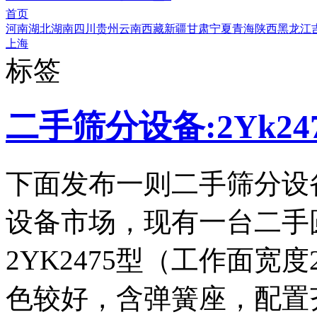
首页
河南
湖北
湖南
四川
贵州
云南
西藏
新疆
甘肃
宁夏
青海
陕西
黑龙江
上海
标签
二手筛分设备:2Yk2
下面发布一则二手筛分设
设备市场，现有一台二手
2YK2475型（工作面宽度
色较好，含弹簧座，配置