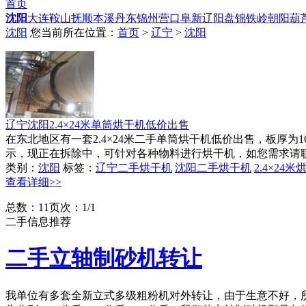
首页
沈阳
大连
鞍山
抚顺
本溪
丹东
锦州
营口
阜新
辽阳
盘锦
铁岭
朝阳
葫
沈阳
您当前所在位置：
首页
>
辽宁
>
沈阳
辽宁沈阳2.4×24米单筒烘干机低价出售
在东北地区有一套2.4×24米二手单筒烘干机低价出售，板厚
示，现正在拆除中，可针对各种物料进行烘干机，如您需求请联
类别：
沈阳
标签：
辽宁二手烘干机
沈阳二手烘干机
2.4×24
查看详细>>
总数：1
1
页次：1/1
二手信息推荐
二手立轴制砂机转让
我单位有多套全新立式多级粗粉机对外转让，由于生意不好，