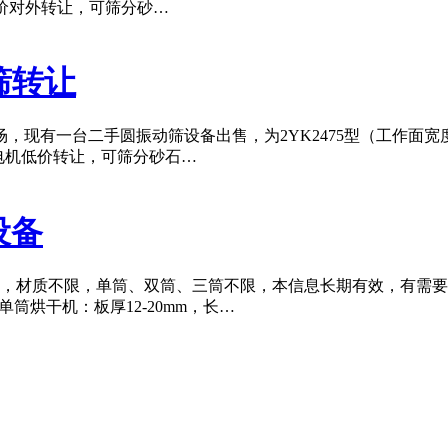
，低价对外转让，可筛分砂…
筛转让
现有一台二手圆振动筛设备出售，为2YK2475型（工作面宽度
电机低价转让，可筛分砂石…
机设备
烘干机，材质不限，单筒、双筒、三筒不限，本信息长期有效，有需要出
.6米单筒烘干机：板厚12-20mm，长…