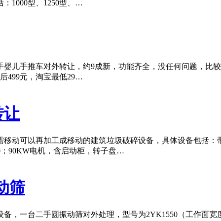
1000型、1250型、…
儿手推车对外转让，约9成新，功能齐全，没任何问题，比较耐实，
499元，淘宝最低29…
转让
移动可以再加工成移动的建筑垃圾破碎设备，具体设备包括：带仓
≤500；90KW电机，含启动柜，转子盘…
动筛
，一台二手圆振动筛对外处理，型号为2YK1550（工作面宽度