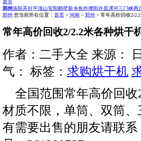
首页
郑州
洛阳
开封
平顶山
安阳
鹤壁
新乡
焦作
濮阳
许昌
漯河
三门峡
商
郑州
您当前所在位置：
首页
>
河南
>
郑州
> 常年高价回收2/2
常年高价回收2/2.2米各种烘干
作者：二手大全 来源： 日期：20
气：
标签：
求购烘干机
全国范围常年高价回收2.
材质不限，单筒、双筒、
有需要出售的朋友请联系：13