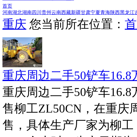
首页
河南
湖北
湖南
四川
贵州
云南
西藏
新疆
甘肃
宁夏
青海
陕西
黑龙江
重庆
您当前所在位置：
首
重庆周边二手50铲车16.
重庆周边二手50铲车16.
售柳工ZL50CN，在重
售，具体生产厂家为柳工，