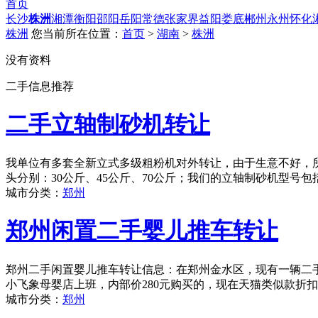
首页
长沙
株洲
湘潭
衡阳
邵阳
岳阳
常德
张家界
益阳
娄底
郴州
永州
怀化
株洲
您当前所在位置：
首页
>
湖南
>
株洲
没有资料
二手信息推荐
二手立轴制砂机转让
我单位有多套全新立式多级粗粉机对外转让，由于生意不好，
头分别：30公斤、45公斤、70公斤；我们的立轴制砂机型号包括：
城市分类：
郑州
郑州闲置二手婴儿推车转让
郑州二手闲置婴儿推车转让信息：在郑州金水区，现有一辆二手婴
小飞象母婴店上班，内部价280元购买的，现在天猫类似款折扣后
城市分类：
郑州