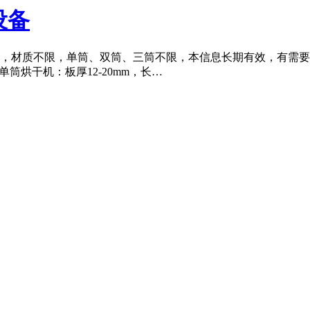
机设备
烘干机，材质不限，单筒、双筒、三筒不限，本信息长期有效，有需要出
.6米单筒烘干机：板厚12-20mm，长…