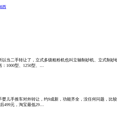
湘西
所以当二手转让了，立式多级粗粉机也叫立轴制砂机、立式制砂
1000型、1250型、…
儿手推车对外转让，约9成新，功能齐全，没任何问题，比较耐实，
499元，淘宝最低29…