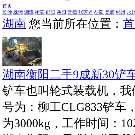
首页
长沙
株洲
湘潭
衡阳
邵阳
岳阳
常德
张家界
益阳
娄底
郴州
永
湖南
您当前所在位置：
首
湖南衡阳二手9成新30铲
铲车也叫轮式装载机，我
号为：柳工CLG833铲车
为3000kg，工作时间：