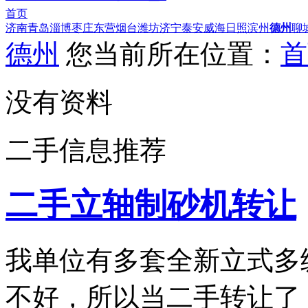
首页
济南
青岛
淄博
枣庄
东营
烟台
潍坊
济宁
泰安
威海
日照
滨州
德州
聊
德州
您当前所在位置：
首
没有资料
二手信息推荐
二手立轴制砂机转让
我单位有多套全新立式多
不好，所以当二手转让了