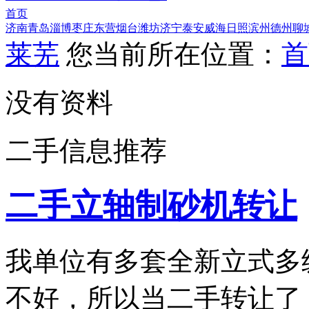
首页
济南
青岛
淄博
枣庄
东营
烟台
潍坊
济宁
泰安
威海
日照
滨州
德州
聊
莱芜
您当前所在位置：
首
没有资料
二手信息推荐
二手立轴制砂机转让
我单位有多套全新立式多
不好，所以当二手转让了