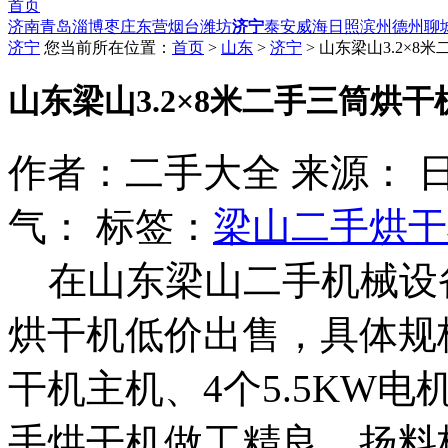
首页
济南
青岛
淄博
枣庄
东营
烟台
潍坊
济宁
泰安
威海
日照
滨州
德州
聊
济宁
您当前所在位置：
首页
>
山东
>
济宁
> 山东梁山3.2×8
山东梁山3.2×8米二手三筒烘干
作者：二手大全 来源： 日期：20
气：
标签：
梁山二手烘干
在山东梁山二手机械设
烘干机低价出售，具体规格
干机主机、4个5.5KW
手烘干机做工精良，扬料